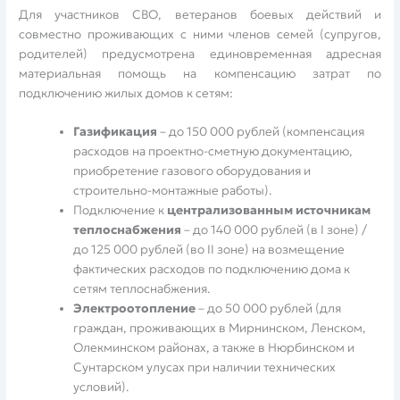
Для участников СВО, ветеранов боевых действий и
совместно проживающих с ними членов семей (супругов,
родителей) предусмотрена единовременная адресная
материальная помощь на компенсацию затрат по
подключению жилых домов к сетям:
Газификация
– до 150 000 рублей (компенсация
расходов на проектно-сметную документацию,
приобретение газового оборудования и
строительно-монтажные работы).
Подключение к
централизованным источникам
теплоснабжения
– до 140 000 рублей (в I зоне) /
до 125 000 рублей (во II зоне) на возмещение
фактических расходов по подключению дома к
сетям теплоснабжения.
Электроотопление
– до 50 000 рублей (для
граждан, проживающих в Мирнинском, Ленском,
Олекминском районах, а также в Нюрбинском и
Сунтарском улусах при наличии технических
условий).