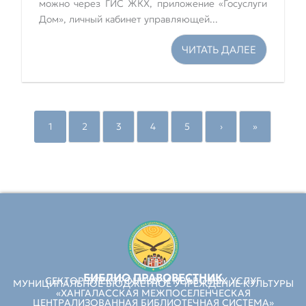
можно через ГИС ЖКХ, приложение «Госуслуги
Дом», личный кабинет управляющей...
ЧИТАТЬ ДАЛЕЕ
1
2
3
4
5
›
»
БИБЛИО ПРАВОВЕСТНИК
СЕКТОР ЭЛЕКТРОННЫХ И ПРАВОВЫХ УСЛУГ
МУНИЦИПАЛЬНОЕ БЮДЖЕТНОЕ УЧРЕЖДЕНИЕ КУЛЬТУРЫ
«ХАНГАЛАССКАЯ МЕЖПОСЕЛЕНЧЕСКАЯ
ЦЕНТРАЛИЗОВАННАЯ БИБЛИОТЕЧНАЯ СИСТЕМА»