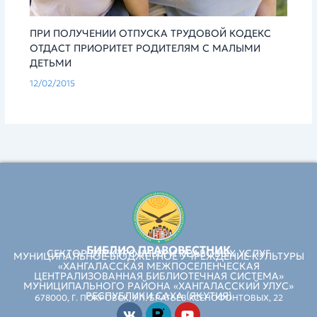
ПРИ ПОЛУЧЕНИИ ОТПУСКА ТРУДОВОЙ КОДЕКС
ОТДАСТ ПРИОРИТЕТ РОДИТЕЛЯМ С МАЛЫМИ
ДЕТЬМИ
12/02/2015
БИБЛИО ПРАВОВЕСТНИК
СЕКТОР ЭЛЕКТРОННЫХ И ПРАВОВЫХ УСЛУГ
МУНИЦИПАЛЬНОЕ БЮДЖЕТНОЕ УЧРЕЖДЕНИЕ КУЛЬТУРЫ
«ХАНГАЛАССКАЯ МЕЖПОСЕЛЕНЧЕСКАЯ
ЦЕНТРАЛИЗОВАННАЯ БИБЛИОТЕЧНАЯ СИСТЕМА»
МУНИЦИПАЛЬНОГО РАЙОНА «ХАНГАЛАССКИЙ УЛУС»
РЕСПУБЛИКИ САХА (ЯКУТИЯ)
678000, Г. ПОКРОВСК, УЛ. БРАТЬЕВ КСЕНОФОНТОВЫХ, 22
Vk
Youtube