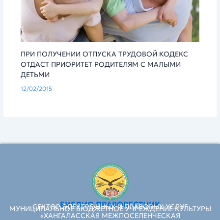
ПРИ ПОЛУЧЕНИИ ОТПУСКА ТРУДОВОЙ КОДЕКС
ОТДАСТ ПРИОРИТЕТ РОДИТЕЛЯМ С МАЛЫМИ
ДЕТЬМИ
12/02/2015
БИБЛИО ПРАВОВЕСТНИК
СЕКТОР ЭЛЕКТРОННЫХ И ПРАВОВЫХ УСЛУГ
МУНИЦИПАЛЬНОЕ БЮДЖЕТНОЕ УЧРЕЖДЕНИЕ КУЛЬТУРЫ
«ХАНГАЛАССКАЯ МЕЖПОСЕЛЕНЧЕСКАЯ