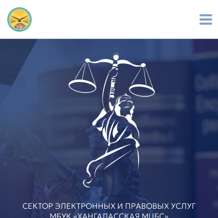
Перейти
к
содержимому
СЕКТОР ЭЛЕКТРОННЫХ И ПРАВОВЫХ УСЛУГ
МБУК «ХАНГАЛАССКАЯ МЦБС»